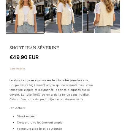
1
2
dans
d
une
u
fenêtre
f
modale
m
SHORT JEAN SÉVERINE
Prix
€49,90 EUR
habituel
Taxes incluses.
Le short en jean comme on le cherche tous les ans.
Coupe droite légèrement ample qui ne remonte pas, vraie
fermeture zippée et boutonnée, poches plaquées sur le
devant. La toile 100% coton a de la tenue sans rigidité.
Celui qu'on porte du petit déjeuner au dernier verre.
Les détails
Short en jean
Coupe droite légèrement ample
Fermeture zippée et boutonnée