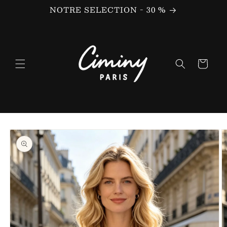
Ignorer et
NOTRE SELECTION - 30 %
passer au
contenu
Panier
Passer aux
informations
produits