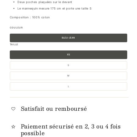
Deux poches plaquées sur le devant
Le mannequin mesure 175 cm et porte une taille S
Composition : 100% coton
COULEUR
BLEU-JEAN
TAILLE
XS
S
M
L
Satisfait ou remboursé
Paiement sécurisé en 2, 3 ou 4 fois
possible